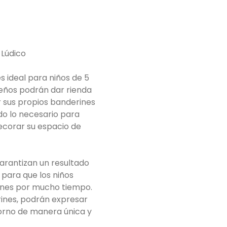
Lúdico
s ideal para niños de 5
queños podrán dar rienda
ar sus propios banderines
do lo necesario para
ecorar su espacio de
garantizan un resultado
 para que los niños
ones por mucho tiempo.
rines, podrán expresar
torno de manera única y