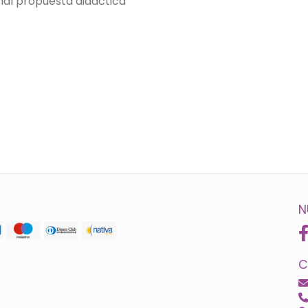
inal propuesta didáctica
N
C