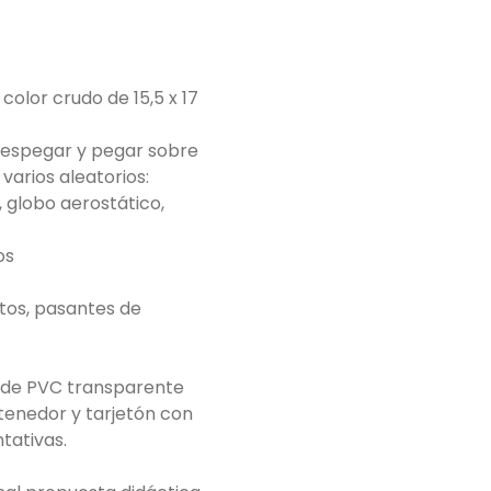
color crudo de 15,5 x 17
 despegar y pegar sobre
varios aleatorios:
, globo aerostático,
os
itos, pasantes de
e de PVC transparente
tenedor y tarjetón con
ntativas.