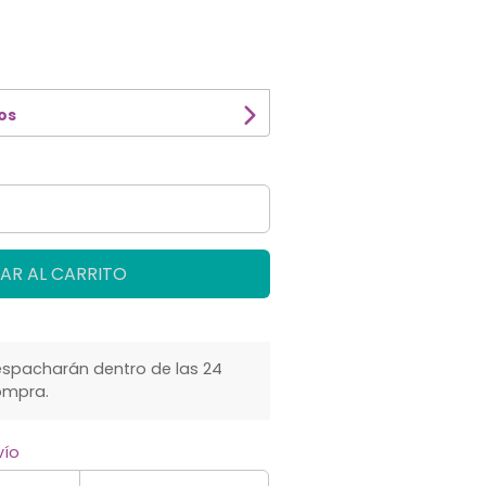
os
AR AL CARRITO
spacharán dentro de las 24
ompra.
vío