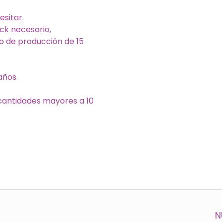
esitar.
ck necesario,
o de producción de 15
años.
cantidades mayores a 10
N