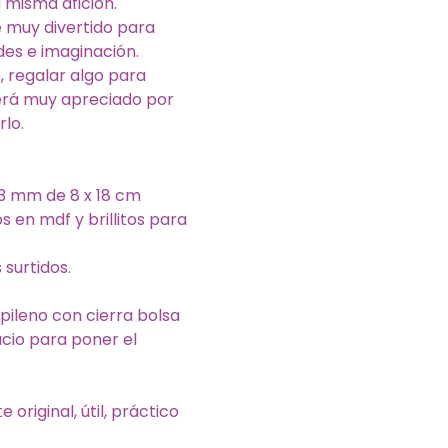
misma afición.
 muy divertido para
des e imaginación.
, regalar algo para
erá muy apreciado por
rlo.
 3 mm de 8 x 18 cm
os en mdf y brillitos para
 surtidos.
opileno con cierra bolsa
cio para poner el
 original, útil, práctico