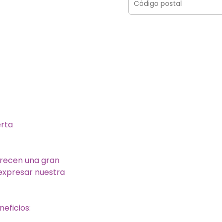
erta
ofrecen una gran
 expresar nuestra
eficios: